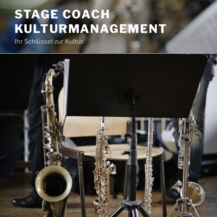
Zum
STAGE COACH
Inhalt
KULTURMANAGEMENT
springen
Ihr Schlüssel zur Kultur.